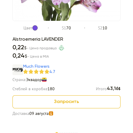
Цвет
S1
70
S2
10
Alstroemeria LAVENDER
0,22
$
- Цена продавца
0,24
$
- Цена в MIA
Much Flowers
4.7
Страна:
Эквадор
Стеблей в коробке
180
Итого
43,16
$
Запросить
Доставка
09 августа