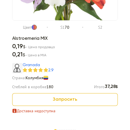
Цвет
S1
70
S2
Alstroemeria MIX
0,19
$
- Цена продавца
0,21
$
- Цена в MIA
Granada
2.9
Страна:
Колумбия
Стеблей в коробке
180
Итого
37,28
$
Запросить
Доставка недоступна