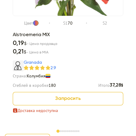
Цвет
S1
70
S2
Alstroemeria MIX
0,19
$
- Цена продавца
0,21
$
- Цена в MIA
Granada
2.9
Страна:
Колумбия
Стеблей в коробке
180
Итого
37,28
$
Запросить
Доставка недоступна
Item 1 of 12