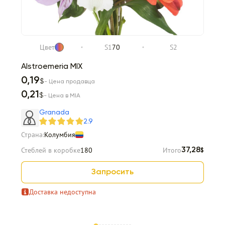
Цвет
S1
70
S2
Alstroemeria MIX
0,19
$
- Цена продавца
0,21
$
- Цена в MIA
Granada
2.9
Страна:
Колумбия
Стеблей в коробке
180
Итого
37,28
$
Запросить
Доставка недоступна