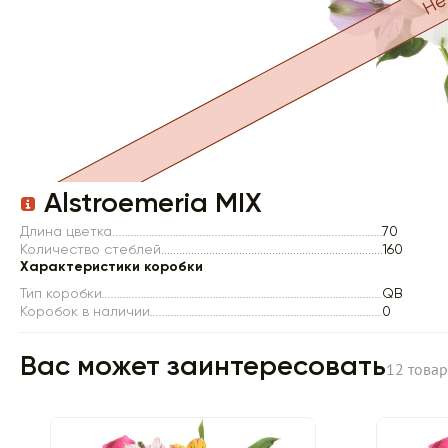
Item 1 of 1
Alstroemeria MIX
Длина цветка
70
Количество стеблей
160
Характеристики коробки
Тип коробки
QB
Коробок в наличии
0
Вас может заинтересовать
12 това