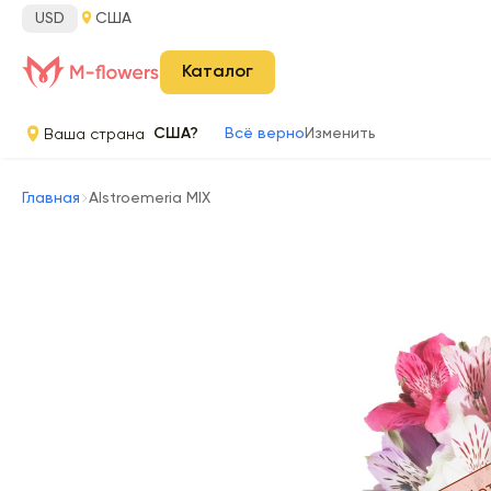
USD
США
Каталог
Ваша страна
США?
Всё верно
Изменить
Главная
Alstroemeria MIX
Нет