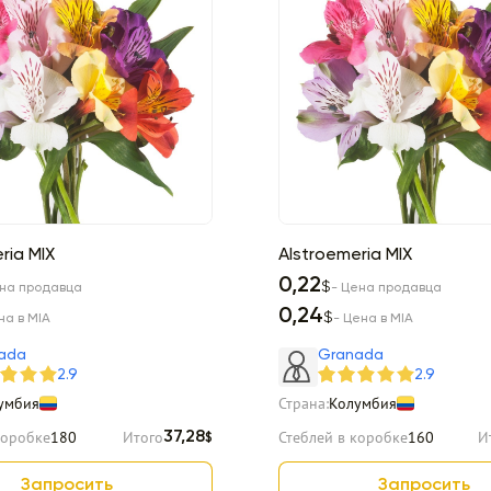
ria MIX
Alstroemeria MIX
0,22
$
ена продавца
- Цена продавца
0,24
$
на в MIA
- Цена в MIA
ada
Granada
2.9
2.9
умбия
Страна:
Колумбия
коробке
180
Итого
Стеблей в коробке
160
И
37,28
$
Запросить
Запросить