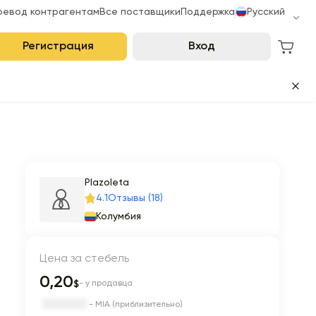
ревод контрагентам
Все поставщики
Поддержка
Русский
Регистрация
Вход
Plazoleta
4.1
Отзывы (18)
Колумбия
Цена за стебель
0,20
$
- у продавца
- MIA (приблизительно)