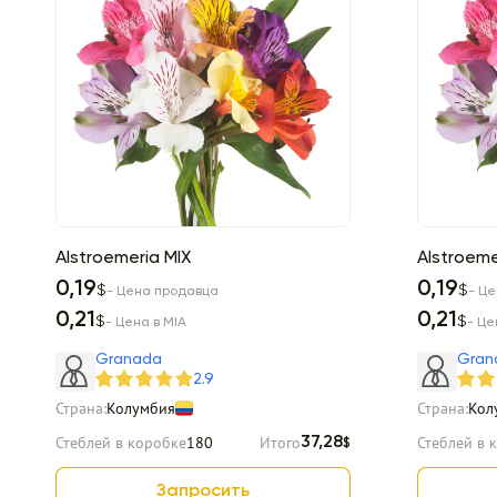
Alstroemeria MIX
Alstroeme
0,19
0,19
$
$
- Цена продавца
- Ц
0,21
0,21
$
$
- Цена в MIA
- Це
Granada
Gran
2.9
Страна:
Колумбия
Страна:
Кол
Стеблей в коробке
180
Итого
Стеблей в 
37,28
$
Запросить