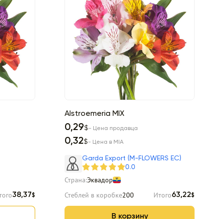
Alstroemeria MIX
0,29
$
- Цена продавца
0,32
$
- Цена в MIA
Garda Export (M-FLOWERS EC)
0.0
Страна:
Эквадор
того
Стеблей в коробке
200
Итого
38,37
63,22
$
$
В корзину