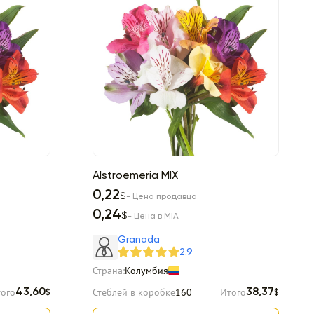
Alstroemeria MIX
0,22
$
- Цена продавца
0,24
$
- Цена в MIA
Granada
2.9
Страна:
Колумбия
ого
Стеблей в коробке
160
Итого
43,60
38,37
$
$