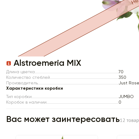
Item 1 of 1
Alstroemeria MIX
Длина цветка
70
Количество стеблей
350
Производитель
Just Ros
Характеристики коробки
Тип коробки
JUMBO
Коробок в наличии
0
Вас может заинтересовать
12 това