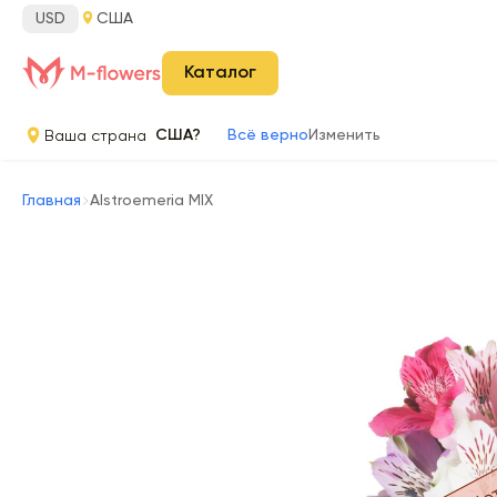
USD
США
Каталог
Ваша страна
США?
Всё верно
Изменить
Главная
Alstroemeria MIX
Нет