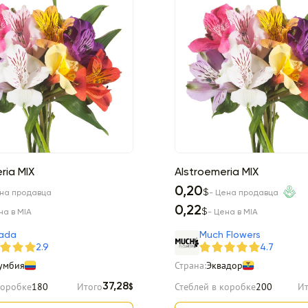
ria MIX
Alstroemeria MIX
0,20
$
ена продавца
- Цена продавца
0,22
$
на в MIA
- Цена в MIA
ada
Much Flowers
2.9
4.7
умбия
Страна:
Эквадор
коробке
180
Итого
Стеблей в коробке
200
Ит
37,28
$