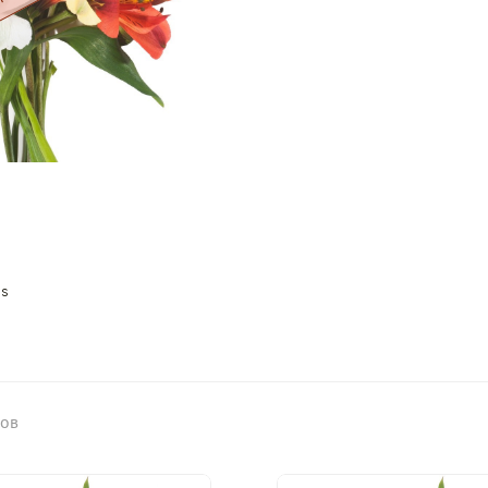
es
ров