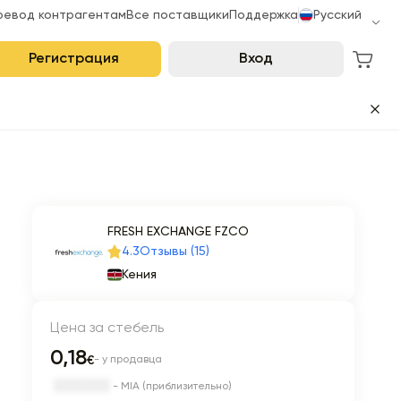
ревод контрагентам
Все поставщики
Поддержка
Русский
Регистрация
Вход
FRESH EXCHANGE FZCO
4.3
Отзывы (15)
Кения
Цена за стебель
0,18
€
- у продавца
- MIA (приблизительно)