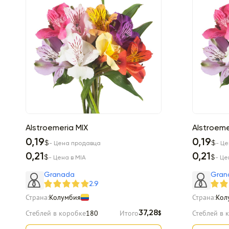
Alstroemeria MIX
Alstroeme
0,19
0,19
$
$
- Цена продавца
- Ц
0,21
0,21
$
$
- Цена в MIA
- Це
Granada
Gran
2.9
Страна:
Колумбия
Страна:
Кол
Стеблей в коробке
180
Итого
Стеблей в 
37,28
$