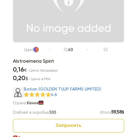
Цвет
S1
60
S2
Alstroemeria Spirit
0,16
€
- Цена продавца
0,20
$
- Цена в MIA
Batian (GOLDEN TULIP FARMS LIMITED)
4.6
Страна:
Кения
Стеблей в коробке
300
Итого
59,58
$
Запросить