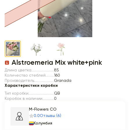
Item 1 of 3
Item 1 of -1
Alstroemeria Mix white+pink
Длина цветка
85
Количество стеблей
160
Производитель
Granada
Характеристики коробки
Тип коробки
QB
Коробок в наличии
0
M-Flowers CO
0.0
Отзывы (6)
Колумбия