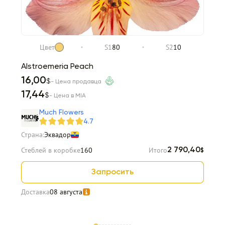
Цвет
S1
80
S2
10
Alstroemeria Peach
16,00
$
- Цена продавца
17,44
$
- Цена в MIA
Much Flowers
4.7
Страна:
Эквадор
Стеблей в коробке
160
Итого
2 790,40
$
Запросить
Доставка
08 августа