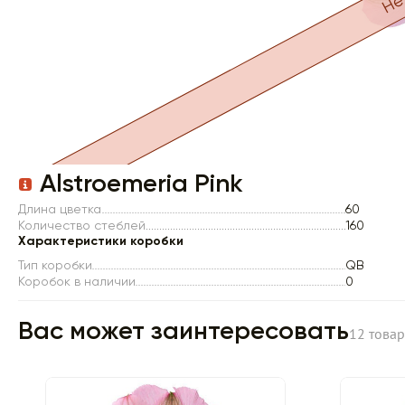
Item 1 of 1
Alstroemeria Pink
Длина цветка
60
Количество стеблей
160
Характеристики коробки
Тип коробки
QB
Коробок в наличии
0
Вас может заинтересовать
12 това