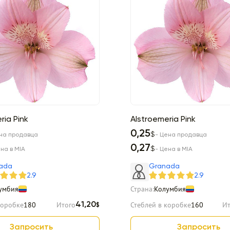
ria Pink
Alstroemeria Pink
0,25
$
на продавца
- Цена продавца
0,27
$
ена в MIA
- Цена в MIA
ada
Granada
2.9
2.9
умбия
Страна:
Колумбия
коробке
180
Итого
Стеблей в коробке
160
Ит
41,20
$
Запросить
Запросить