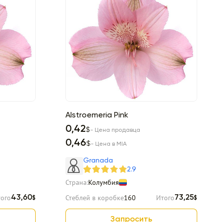
Alstroemeria Pink
0,42
$
- Цена продавца
0,46
$
- Цена в MIA
Granada
2.9
Страна:
Колумбия
ого
Стеблей в коробке
160
Итого
43,60
73,25
$
$
Запросить