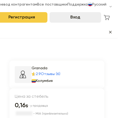
ревод контрагентам
Все поставщики
Поддержка
Русский
Регистрация
Вход
Granada
2.9
Отзывы (6)
Колумбия
Цена за стебель
0,16
$
- у продавца
- MIA (приблизительно)