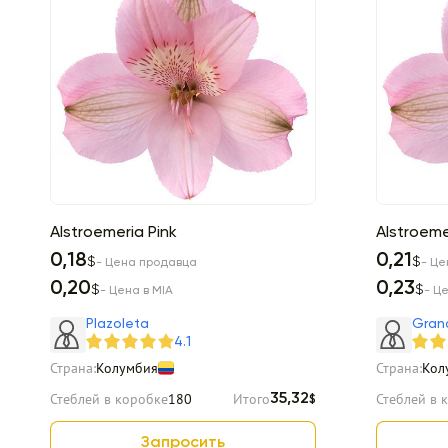
Alstroemeria Pink
Alstroeme
0,18
0,21
$
$
- Цена продавца
- Це
0,20
0,23
$
$
- Цена в MIA
- Ц
Plazoleta
Gran
4.1
Страна:
Колумбия
Страна:
Кол
Стеблей в коробке
180
Итого
Стеблей в 
35,32
$
Запросить