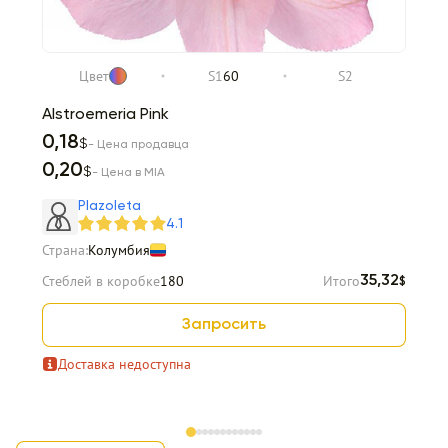
Цвет
S1
60
S2
Alstroemeria Pink
0,18
$
- Цена продавца
0,20
$
- Цена в MIA
Plazoleta
4.1
Страна:
Колумбия
Стеблей в коробке
180
Итого
35,32
$
Запросить
Доставка недоступна
Item 1 of 12