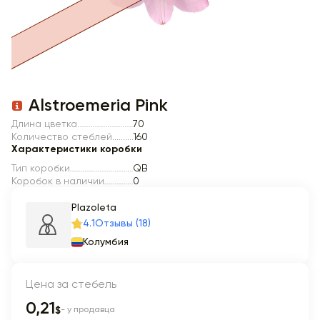
Item 1 of 1
Alstroemeria Pink
Длина цветка
70
Количество стеблей
160
Характеристики коробки
Тип коробки
QB
Коробок в наличии
0
Plazoleta
4.1
Отзывы (18)
Колумбия
Цена за стебель
0,21
$
- у продавца