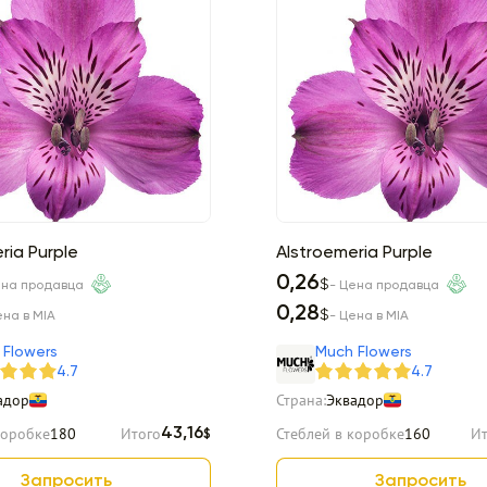
ria Purple
Alstroemeria Purple
0,26
$
ена продавца
- Цена продавца
0,28
$
ена в MIA
- Цена в MIA
 Flowers
Much Flowers
4.7
4.7
адор
Страна:
Эквадор
коробке
180
Итого
Стеблей в коробке
160
Ит
43,16
$
Запросить
Запросить