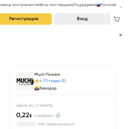
ревод контрагентам
Все поставщики
Поддержка
Русский
Регистрация
Вход
Much Flowers
4.7
Отзывы (5)
Эквадор
Цена за стебель
0,22
$
- у продавца
- MIA (приблизительно)