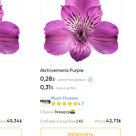
Alstroemeria Purple
0,28
$
- Цена продавца
0,31
$
- Цена в MIA
Much Flowers
4.7
Страна:
Эквадор
ого
Стеблей в коробке
140
Итого
45,34
42,73
$
$
Запросить