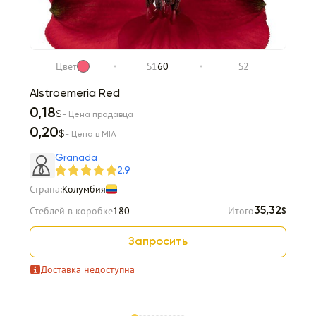
Цвет
S1
60
S2
Alstroemeria Red
0,18
$
- Цена продавца
0,20
$
- Цена в MIA
Granada
2.9
Страна:
Колумбия
Стеблей в коробке
180
Итого
35,32
$
Запросить
Доставка недоступна