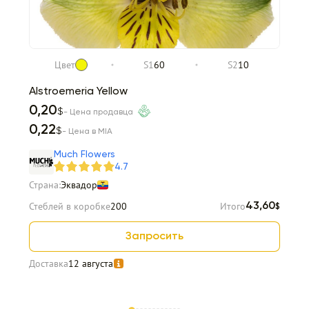
Цвет
S1
60
S2
10
Alstroemeria Yellow
0,20
$
- Цена продавца
0,22
$
- Цена в MIA
Much Flowers
4.7
Страна:
Эквадор
Стеблей в коробке
200
Итого
43,60
$
Запросить
Доставка
12 августа