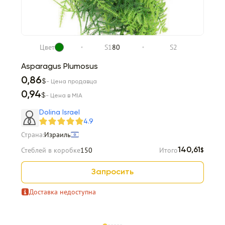
Цвет
S1
80
S2
Asparagus Plumosus
0,86
$
- Цена продавца
0,94
$
- Цена в MIA
Dolina Israel
4.9
Страна:
Израиль
Стеблей в коробке
150
Итого
140,61
$
Запросить
Доставка недоступна