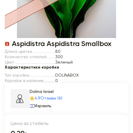
Item 1 of 1
Aspidistra Aspidistra Smallbox
Длина цветка
80
Количество стеблей
300
Цвет
Зеленый
Характеристики коробки
Тип коробки
DOLINABOX
Коробок в наличии
0
Dolina Israel
4.9
Отзывы (6)
Израиль
Цена за стебель