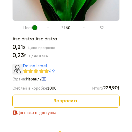
Цвет
S1
60
S2
Aspidistra Aspidistra
0,21
$
- Цена продавца
0,23
$
- Цена в MIA
Dolina Israel
4.9
Страна:
Израиль
Стеблей в коробке
1000
Итого
228,90
$
Запросить
Доставка недоступна