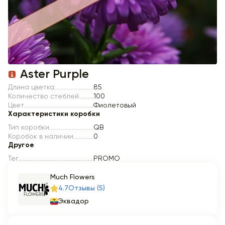
Item 1 of 1
Aster Purple
Длина цветка
85
Количество стеблей
100
Цвет
Фиолетовый
Характеристики коробки
Тип коробки
QB
Коробок в наличии
0
Другое
Тег
PROMO
Much Flowers
4.7
Отзывы (5)
Эквадор