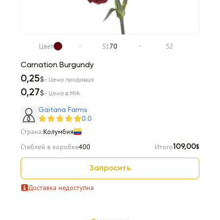
Цвет
S1
70
S2
Carnation Burgundy
0,25
$
- Цена продавца
0,27
$
- Цена в MIA
Gaitana Farms
0.0
Страна:
Колумбия
Стеблей в коробке
400
Итого
109,00
$
Запросить
Доставка недоступна