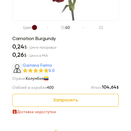
Цвет
S1
60
S2
Carnation Burgundy
0,24
$
- Цена продавца
0,26
$
- Цена в MIA
Gaitana Farms
0.0
Страна:
Колумбия
Стеблей в коробке
400
Итого
104,64
$
Запросить
Доставка недоступна