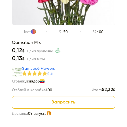
Цвет
S1
50
S2
400
Carnation Mix
0,12
$
- Цена продавца
0,13
$
- Цена в MIA
San José Flowers
4.5
Страна:
Эквадор
Стеблей в коробке
400
Итого
52,32
$
Запросить
Доставка
09 августа