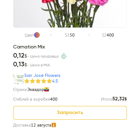
Цвет
S1
50
S2
400
Carnation Mix
0,12
$
- Цена продавца
0,13
$
- Цена в MIA
San José Flowers
4.5
Страна:
Эквадор
Стеблей в коробке
400
Итого
52,32
$
Запросить
Доставка
12 августа