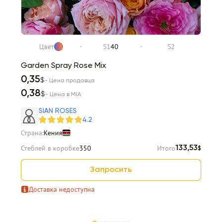
Цвет
S1
40
S2
Garden Spray Rose Mix
0,35
$
- Цена продавца
0,38
$
- Цена в MIA
SIAN ROSES
4.2
Страна:
Кения
Стеблей в коробке
350
Итого
133,53
$
Запросить
Доставка недоступна