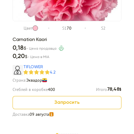
Цвет
S1
70
S2
Carnation Kaori
0,18
$
- Цена продавца
0,20
$
- Цена в MIA
TIFLOWER
4.2
Страна:
Эквадор
Стеблей в коробке
400
Итого
78,48
$
Запросить
Доставка
09 августа