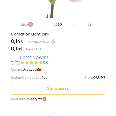
Цвет
S1
60
S2
Carnation Light pink
0,14
$
- Цена продавца
0,15
$
- Цена в MIA
HOPPE FLOWERS
0.0
Страна:
Эквадор
Стеблей в коробке
400
Итого
61,04
$
Запросить
Доставка
08 августа